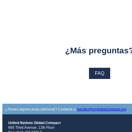
¿Más preguntas
FAQ
¿Tienes alguna duda adicional? Contacta a:
benitez@unglobalcompact.org
United Nations Global Compact
685 Third Avenue, 12th Floor