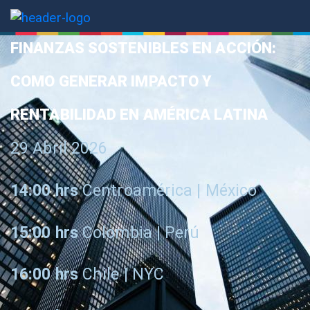
FINANZAS SOSTENIBLES EN ACCIÓN:
COMO GENERAR IMPACTO Y
RENTABILIDAD EN AMÉRICA LATINA
29 Abril 2026
14:00 hrs
Centroamérica | México
15:00
hrs
Colombia | Perú
16:00
hrs
Chile | NYC